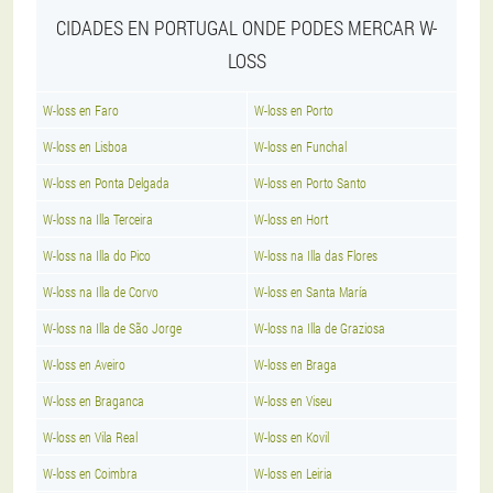
CIDADES EN PORTUGAL ONDE PODES MERCAR W-
LOSS
W-loss en Faro
W-loss en Porto
W-loss en Lisboa
W-loss en Funchal
W-loss en Ponta Delgada
W-loss en Porto Santo
W-loss na Illa Terceira
W-loss en Hort
W-loss na Illa do Pico
W-loss na Illa das Flores
W-loss na Illa de Corvo
W-loss en Santa María
W-loss na Illa de São Jorge
W-loss na Illa de Graziosa
W-loss en Aveiro
W-loss en Braga
W-loss en Braganca
W-loss en Viseu
W-loss en Vila Real
W-loss en Kovil
W-loss en Coimbra
W-loss en Leiria