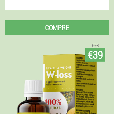
COMPRE
€78
€39