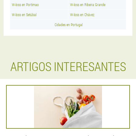
W-loss en Portimao
W-loss en Ribeira Grande
W-loss en Setúbal
W-loss en Chávez
Cidades en Portugal
ARTIGOS INTERESANTES