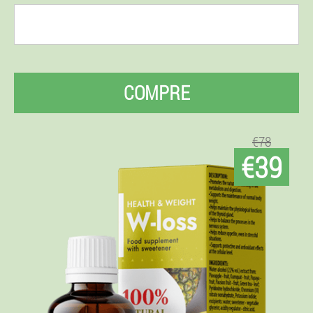
COMPRE
€78
€39