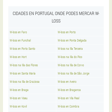
CIDADES EN PORTUGAL ONDE PODES MERCAR W-
LOSS
W-loss en Faro
W-loss en Porto
W-loss en Funchal
W-loss en Ponta Delgada
W-loss en Porto Santo
W-loss na Illa Terceira
W-loss en Hort
W-loss na Illa do Pico
W-loss na Illa das Flores
W-loss na Illa de Corvo
W-loss en Santa María
W-loss na Illa de São Jorge
W-loss na Illa de Graziosa
W-loss en Aveiro
W-loss en Braga
W-loss en Braganca
W-loss en Viseu
W-loss en Vila Real
W-loss en Kovil
W-loss en Coimbra