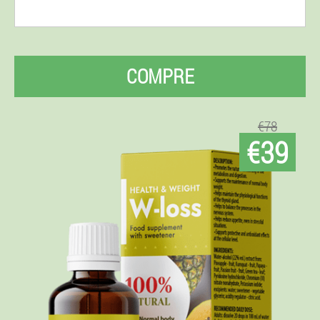
COMPRE
€78
€39