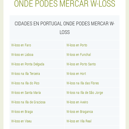
ONDE PODES MERCAR W-LOSS
CIDADES EN PORTUGAL ONDE PODES MERCAR W-
LOSS
W-loss en Faro
W-loss en Porto
W-loss en Lisboa
W-loss en Funchal
W-loss en Ponta Delgada
W-loss en Porto Santo
W-loss na Illa Terceira
W-loss en Hort
W-loss na Illa do Pico
W-loss na Illa das Flores
W-loss en Santa María
W-loss na Illa de São Jorge
W-loss na Illa de Graziosa
W-loss en Aveiro
W-loss en Braga
W-loss en Braganca
W-loss en Viseu
W-loss en Vila Real